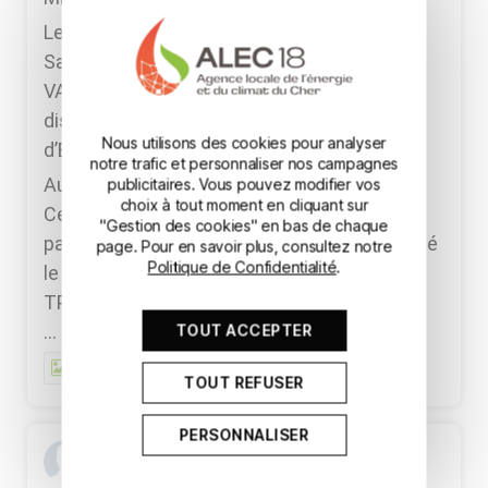
Le mardi 30 juin, l'ALEC18 s'est rendue à
Saint-Cyr-en-Val, au sein de l'entreprise
VALEMBAL, pour le lancement officiel du
dispositif MP2E (Mon Parcours d’Economie
Nous utilisons des cookies pour analyser
d’Energie).
notre trafic et personnaliser nos campagnes
Aux côtés de la CCI du Cher, de la CMA
publicitaires. Vous pouvez modifier vos
choix à tout moment en cliquant sur
Centre-Val de Loire 18, de l'ADEME et des
"Gestion des cookies" en bas de chaque
partenaires engagés, cette journée a marqué
page. Pour en savoir plus, consultez notre
Politique de Confidentialité
.
le début d'un accompagnement dédié aux
TPE
...
TOUT ACCEPTER
See More
Photo
TOUT REFUSER
PERSONNALISER
ALEC 18
4 weeks ago