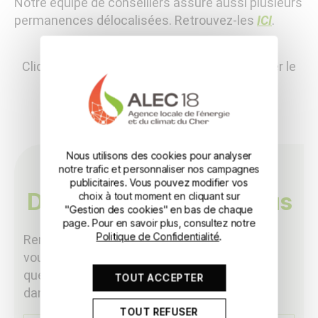
Notre équipe de conseillers assure aussi plusieurs
permanences délocalisées. Retrouvez-les
ICI
.
Cliquez sur le centre de la carte pour identifier le
lieu.
Nous utilisons des cookies pour analyser
notre trafic et personnaliser nos campagnes
publicitaires. Vous pouvez modifier vos
Demande de rendez-vous
choix à tout moment en cliquant sur
"Gestion des cookies" en bas de chaque
page. Pour en savoir plus, consultez notre
Politique de Confidentialité
.
Remplissez le formulaire ci-dessous et nous
vous rappellerons pour répondre à vos
questions ou pour planifier un rendez-vous
TOUT ACCEPTER
dans une de nos permanence.
TOUT REFUSER