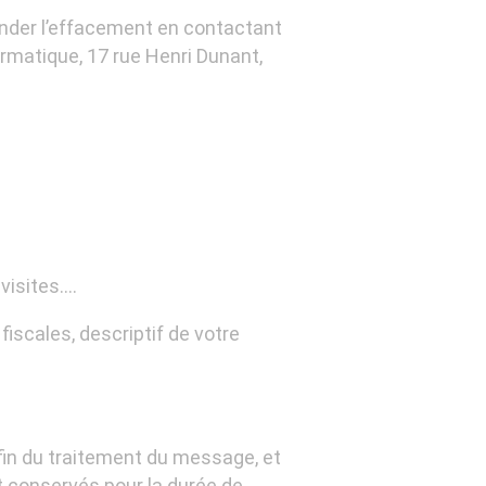
nder l’effacement en contactant
ormatique, 17 rue Henri Dunant,
 visites….
iscales, descriptif de votre
 fin du traitement du message, et
 conservés pour la durée de