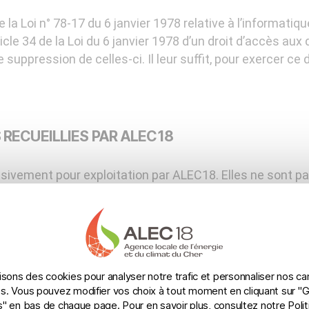
 Loi n° 78-17 du 6 janvier 1978 relative à l’informatique,
ticle 34 de la Loi du 6 janvier 1978 d’un droit d’accès au
 suppression de celles-ci. Il leur suffit, pour exercer ce 
RECUEILLIES PAR ALEC18
usivement pour exploitation par ALEC18. Elles ne sont p
onnées personnelles pour les fins suivantes :
estion et suivi des dossiers prospects et clients, devis,
formations, voeux, newsletters, invitations événements
lisons des cookies pour analyser notre trafic et personnaliser nos 
res. Vous pouvez modifier vos choix à tout moment en cliquant sur "
" en bas de chaque page. Pour en savoir plus, consultez notre
Poli