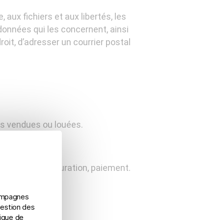
 aux fichiers et aux libertés, les
x données qui les concernent, ainsi
droit, d’adresser un courrier postal
as vendues ou louées.
 livraison, facturation, paiement.
…
campagnes
Gestion des
tique de