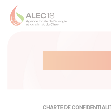
Panneau de gestion des cookies
ALEC
du
Cher
-
ALEC
Politi
18
CHARTE DE CONFIDENTIALI