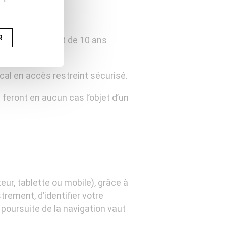
R
n des données est de 10 ans
cal en accès restreint sécurisé.
 feront en aucun cas l’objet d’un
eur, tablette ou mobile), grâce à
trement, d’identifier votre
poursuite de la navigation vaut