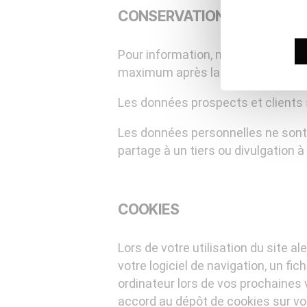
CONSERVATION ET DURÉE D
Pour information, notre Durée d’U
maximum après la clôture de votre
Les données prospects et clients 
Les données personnelles ne sont u
partage à un tiers ou divulgation à
COOKIES
Lors de votre utilisation du site a
votre logiciel de navigation, un fic
ordinateur lors de vos prochaines 
accord au dépôt de cookies sur vot