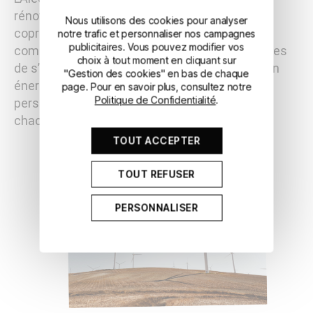
rénovation énergétique à destination des
Nous utilisons des cookies pour analyser
copropriétés ou du collectif, des entreprises
notre trafic et personnaliser nos campagnes
publicitaires. Vous pouvez modifier vos
comme de toutes structures privées désireuses
choix à tout moment en cliquant sur
de s’engager dans une démarche de rénovation
"Gestion des cookies" en bas de chaque
énergétique. Un accompagnement gratuit et
page. Pour en savoir plus, consultez notre
Politique de Confidentialité
.
personnalisé peut être adapté au besoin de
chacun.
TOUT ACCEPTER
TOUT REFUSER
PERSONNALISER